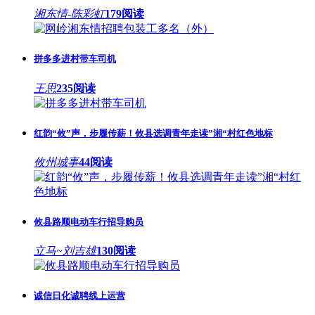
湘东情-陈彩虹
179阅读
拼多多进村带车司机
王思
235阅读
红韵“攸”声，步履传薪！攸县选调青年走读”湘“村红色地标
攸州城事
44阅读
攸县路顺电动车行招导购员
立马~刘吉雄
130阅读
诚信日化诚聘线上运营