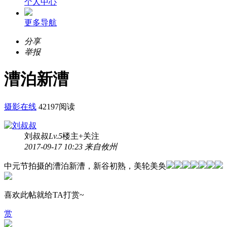
个人中心
更多导航
分享
举报
漕泊新漕
摄影在线
42197阅读
刘叔叔
Lv.5
楼主
+关注
2017-09-17 10:23 来自攸州
中元节拍摄的漕泊新漕，新谷初熟，美轮美奂
喜欢此帖就给TA打赏~
赏