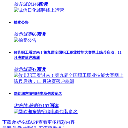
攸县诚信
146阅读
拍卖公告
攸州城事
66阅读
攸县职工看过来！第九届全国职工职业技能大赛网上练兵启动，11
月决赛落户株洲
攸州城事
47阅读
网岭湘东情招聘电商包装多名
湘东情-陈彩虹
157阅读
下载
攸州在线
APP查看更多精彩内容