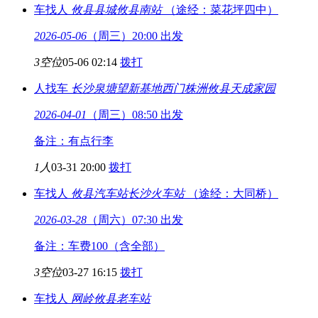
车找人
攸县县城
攸县南站
（途经：菜花坪四中）
2026-05-06
（周三）20:00 出发
3空位
05-06 02:14
拨打
人找车
长沙泉塘望新基地西门
株洲攸县天成家园
2026-04-01
（周三）08:50 出发
备注：有点行李
1人
03-31 20:00
拨打
车找人
攸县汽车站
长沙火车站
（途经：大同桥）
2026-03-28
（周六）07:30 出发
备注：车费100（含全部）
3空位
03-27 16:15
拨打
车找人
网岭
攸县老车站