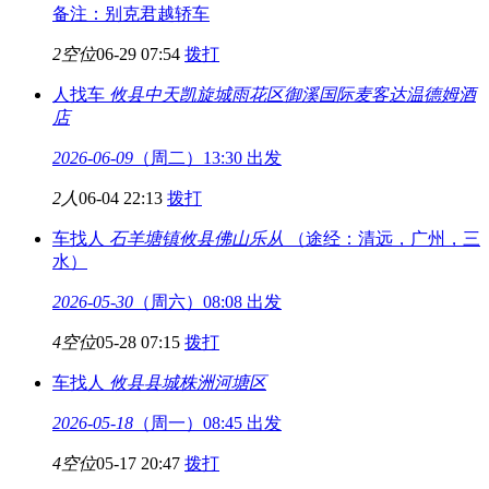
备注：别克君越轿车
2空位
06-29 07:54
拨打
人找车
攸县中天凯旋城
雨花区御溪国际麦客达温德姆酒
店
2026-06-09
（周二）13:30 出发
2人
06-04 22:13
拨打
车找人
石羊塘镇攸县
佛山乐从
（途经：清远，广州，三
水）
2026-05-30
（周六）08:08 出发
4空位
05-28 07:15
拨打
车找人
攸县县城
株洲河塘区
2026-05-18
（周一）08:45 出发
4空位
05-17 20:47
拨打