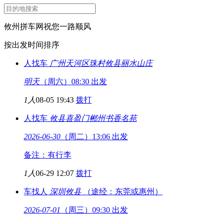
攸州拼车网祝您一路顺风
按出发时间排序
人找车
广州天河区珠村
攸县丽水山庄
明天
（周六）08:30 出发
1人
08-05 19:43
拨打
人找车
攸县喜盈门
郴州书香名苑
2026-06-30
（周二）13:06 出发
备注：有行李
1人
06-29 12:07
拨打
车找人
深圳
攸县
（途经：东莞或惠州）
2026-07-01
（周三）09:30 出发