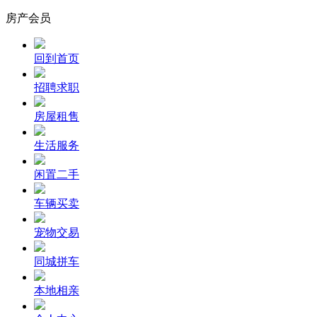
房产会员
回到首页
招聘求职
房屋租售
生活服务
闲置二手
车辆买卖
宠物交易
同城拼车
本地相亲