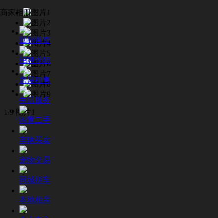
商家相册
回到首页
招聘求职
房屋租售
生活服务
1/9
图片1
闲置二手
车辆买卖
宠物交易
同城拼车
本地相亲